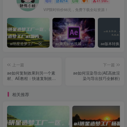
0
8214
0
1
41.9W+
VIP限时特价66元，免费下载全站资源！
ai明星造梦工厂一区，明星造梦工厂ai图片
ae真人特效视频，大学生第一次做ppt怎么做
上一篇
下一篇
ae如何复制效果到另一个素
ae如何渲染导出(AE高效渲
材、AE教程：快速复制效果
染与导出技巧全解析)
至其他素材的实用技巧
相关推荐