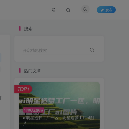
发布
搜索
开启精彩搜索
热门文章
背
TOP1
有
1839人已阅读
ai明星造梦工厂一区，明星造梦工厂ai图
片