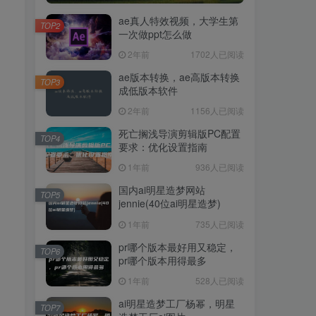
ae真人特效视频，大学生第
TOP2
一次做ppt怎么做
2年前
1702人已阅读
ae版本转换，ae高版本转换
TOP3
成低版本软件
2年前
1156人已阅读
死亡搁浅导演剪辑版PC配置
TOP4
要求：优化设置指南
1年前
936人已阅读
国内ai明星造梦网站
TOP5
jennie(40位ai明星造梦)
1年前
735人已阅读
pr哪个版本最好用又稳定，
TOP6
pr哪个版本用得最多
1年前
528人已阅读
ai明星造梦工厂杨幂，明星
TOP7