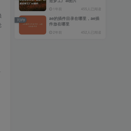
造梦工厂ai图片
1年前
455人已阅读
强
ae的插件目录在哪里，ae插
TOP8
件放在哪里
觉
2年前
452人已阅读
材