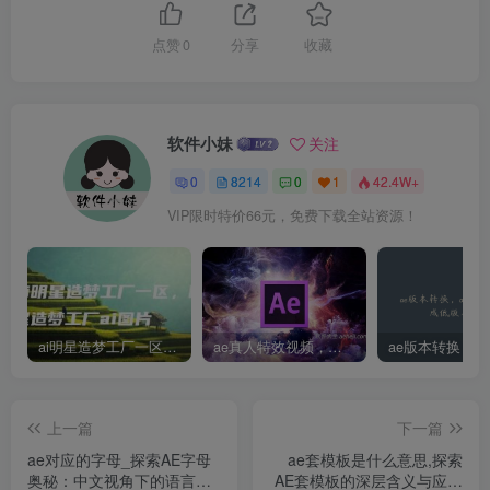
点赞
0
分享
收藏
软件小妹
关注
0
8214
0
1
42.4W+
VIP限时特价66元，免费下载全站资源！
ai明星造梦工厂一区，明星造梦工厂ai图片
ae真人特效视频，大学生第一次做ppt怎么做
上一篇
下一篇
ae对应的字母_探索AE字母
ae套模板是什么意思,探索
奥秘：中文视角下的语言与
AE套模板的深层含义与应用