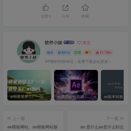
点赞
0
分享
收藏
软件小妹
关注
0
8214
0
1
41.7W+
VIP限时特价66元，免费下载全站资源！
ai明星造梦工厂一区，明星造梦工厂ai图片
ae真人特效视频，大学生第一次做ppt怎么做
上一篇
下一篇
ae模板网站、ae模板网站版
ae 是什么ae是什么职位