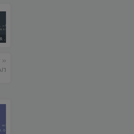
ae版本转换，ae高版本转换成低版本软件
死亡搁浅导演剪辑版PC配置要求：优化设置指南
国内ai明星造梦网站jennie(40位ai明星造梦)
篇
入门