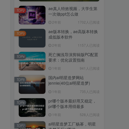
ae真人特效视频，大学生第
TOP2
一次做ppt怎么做
2年前
1702人已阅读
ae版本转换，ae高版本转换
TOP3
成低版本软件
2年前
1157人已阅读
死亡搁浅导演剪辑版PC配置
TOP4
要求：优化设置指南
1年前
941人已阅读
国内ai明星造梦网站
TOP5
jennie(40位ai明星造梦)
1年前
735人已阅读
pr哪个版本最好用又稳定，
TOP6
pr哪个版本用得最多
1年前
528人已阅读
ai明星造梦工厂杨幂，明星
TOP7