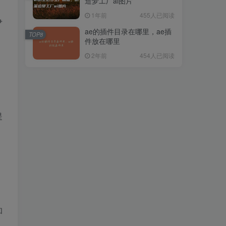
造梦工厂ai图片
1年前
455人已阅读
争
ae的插件目录在哪里，ae插
TOP8
件放在哪里
2年前
454人已阅读
提
和