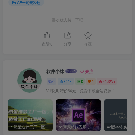
AE一键安装包
喜欢就支持一下吧
点赞
0
分享
收藏
软件小妹
关注
0
8214
0
1
41.3W+
VIP限时特价66元，免费下载全站资源！
ai明星造梦工厂一区，明星造梦工厂ai图片
ae真人特效视频，大学生第一次做ppt怎么做