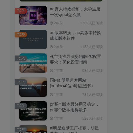
ae真人特效视频，大学生第
TOP2
一次做ppt怎么做
2年前
1702人已阅读
ae版本转换，ae高版本转换
TOP3
成低版本软件
2年前
1153人已阅读
死亡搁浅导演剪辑版PC配置
TOP4
要求：优化设置指南
1年前
935人已阅读
国内ai明星造梦网站
TOP5
jennie(40位ai明星造梦)
1年前
734人已阅读
pr哪个版本最好用又稳定，
TOP6
pr哪个版本用得最多
1年前
528人已阅读
ai明星造梦工厂杨幂，明星
TOP7