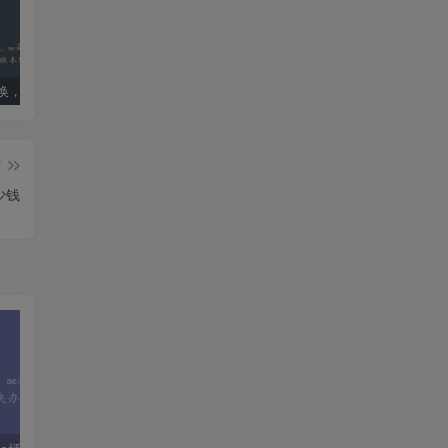
ae版本转换，ae高版本转换成低版本软件
死亡搁浅导演剪辑版PC配置要求：优化设置指南
国内ai明星造梦网站jennie(40位ai明星造梦)
篇
少钱