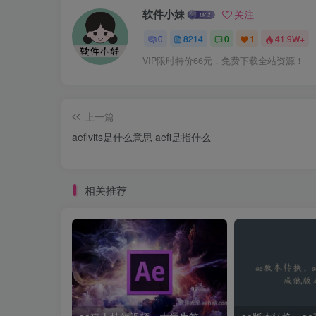
软件小妹
关注
0
8214
0
1
41.9W+
VIP限时特价66元，免费下载全站资源！
上一篇
aeflvits是什么意思 aefi是指什么
相关推荐