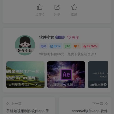
点赞
0
分享
收藏
软件小妹
关注
0
8214
0
1
42.3W+
VIP限时特价66元，免费下载全站资源！
ai明星造梦工厂一区，明星造梦工厂ai图片
ae真人特效视频，大学生第一次做ppt怎么做
上一篇
下一篇
手机短视频制作软件app;手
aeprc4d软件-aep 软件