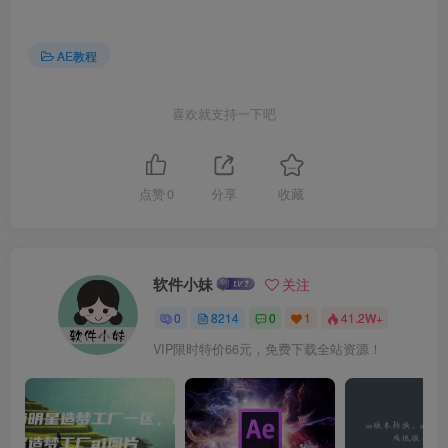
AE教程
喜欢就支持一下吧
点赞
0
分享
收藏
软件小妹
关注
0
8214
0
1
41.2W+
VIP限时特价66元，免费下载全站资源！