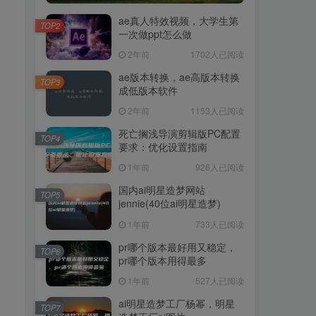
ae真人特效视频，大学生第
TOP2
一次做ppt怎么做
2年前
1702人已阅读
ae版本转换，ae高版本转换
TOP3
成低版本软件
2年前
1153人已阅读
死亡搁浅导演剪辑版PC配置
TOP4
要求：优化设置指南
1年前
926人已阅读
国内ai明星造梦网站
TOP5
jennie(40位ai明星造梦)
1年前
733人已阅读
pr哪个版本最好用又稳定，
TOP6
pr哪个版本用得最多
1年前
527人已阅读
ai明星造梦工厂杨幂，明星
TOP7