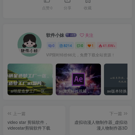
点赞
0
分享
收藏
软件小妹
关注
0
8214
0
1
41.6W+
VIP限时特价66元，免费下载全站资源！
ai明星造梦工厂一区，明星造梦工厂ai图片
ae真人特效视频，大学生第一次做ppt怎么做
上一篇
下一篇
video star 剪辑软件，
虚拟动漫人物制作器_虚拟动
videostar剪辑软件下载
漫人物制作器3D