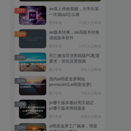
ae真人特效视频，大学生第
TOP2
一次做ppt怎么做
2年前
1702人已阅读
ae版本转换，ae高版本转换
TOP3
成低版本软件
2年前
1157人已阅读
死亡搁浅导演剪辑版PC配置
TOP4
要求：优化设置指南
1年前
943人已阅读
国内ai明星造梦网站
TOP5
jennie(40位ai明星造梦)
1年前
735人已阅读
pr哪个版本最好用又稳定，
TOP6
pr哪个版本用得最多
1年前
529人已阅读
ai明星造梦工厂杨幂，明星
TOP7