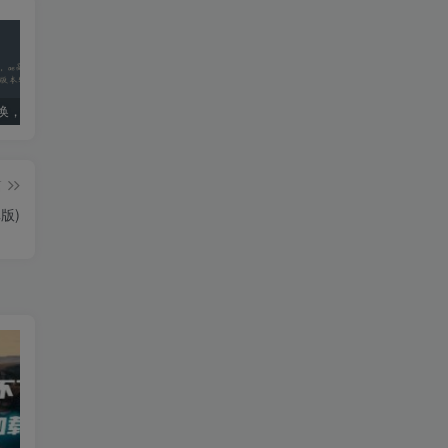
ae版本转换，ae高版本转换成低版本软件
死亡搁浅导演剪辑版PC配置要求：优化设置指南
国内ai明星造梦网站jennie(40位ai明星造梦)
篇
版)