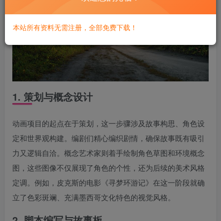
本站所有资料无需注册，全部免费下载！
1. 策划与概念设计
动画项目的起点在于策划，这一步骤涉及故事构思、角色设
定和世界观构建。编剧们精心编织剧情，确保故事既有吸引
力又逻辑自洽。概念艺术家则着手绘制角色草图和环境概念
图，这些图像不仅展现了角色的个性，还为后续的美术风格
定调。例如，皮克斯的电影《寻梦环游记》在这一阶段就确
立了色彩斑斓、充满墨西哥文化特色的视觉风格。
2. 脚本编写与故事板