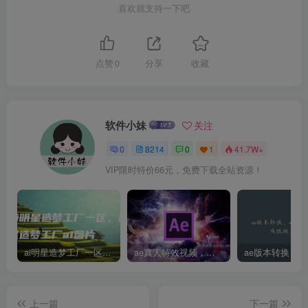
喜欢就支持一下吧
点赞
0
分享
收藏
软件小妹
关注
0
8214
0
1
41.7W+
VIP限时特价66元，免费下载全站资源！
ai明星造梦工厂一区，明星造梦工厂ai图片
ae真人特效视频，大学生第一次做ppt怎么做
上一篇
下一篇