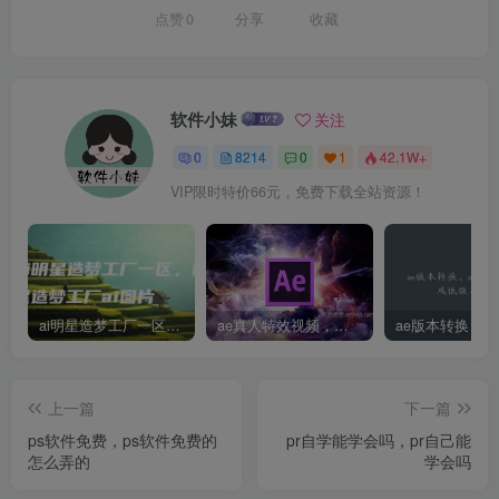
点赞
0
分享
收藏
软件小妹
关注
0
8214
0
1
42.1W+
VIP限时特价66元，免费下载全站资源！
ai明星造梦工厂一区，明星造梦工厂ai图片
ae真人特效视频，大学生第一次做ppt怎么做
上一篇
下一篇
ps软件免费，ps软件免费的
pr自学能学会吗，pr自己能
怎么弄的
学会吗