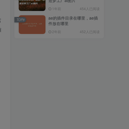
造梦工厂ai图片
1年前
454人已阅读
ae的插件目录在哪里，ae插
富
TOP8
件放在哪里
随
2年前
452人已阅读
，