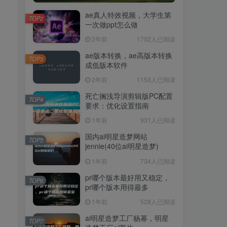
ae真人特效视频，大学生第
TOP2
一次做ppt怎么做
2年前
1702人已阅读
ae版本转换，ae高版本转换
TOP3
成低版本软件
2年前
1153人已阅读
死亡搁浅导演剪辑版PC配置
TOP4
要求：优化设置指南
1年前
931人已阅读
国内ai明星造梦网站
TOP5
jennie(40位ai明星造梦)
1年前
734人已阅读
pr哪个版本最好用又稳定，
TOP6
pr哪个版本用得最多
1年前
528人已阅读
ai明星造梦工厂杨幂，明星
TOP7