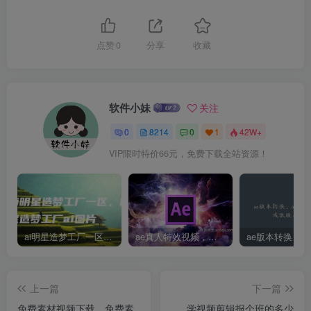
点赞
0
分享
收藏
软件小妹
关注
0
8214
0
1
42W+
VIP限时特价66元，免费下载全站资源！
ai明星造梦工厂一区，明星造梦工厂ai图片
ae真人特效视频，大学生第一次做ppt怎么做
上一篇
下一篇
免费素材视频下载，免费素
学视频剪辑报个班的多少