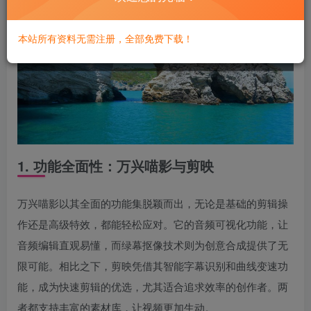
本站所有资料无需注册，全部免费下载！
1. 功能全面性：万兴喵影与剪映
万兴喵影以其全面的功能集脱颖而出，无论是基础的剪辑操
作还是高级特效，都能轻松应对。它的音频可视化功能，让
音频编辑直观易懂，而绿幕抠像技术则为创意合成提供了无
限可能。相比之下，剪映凭借其智能字幕识别和曲线变速功
能，成为快速剪辑的优选，尤其适合追求效率的创作者。两
者都支持丰富的素材库，让视频更加生动。