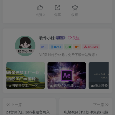
点赞
0
分享
收藏
软件小妹
关注
0
8214
0
1
42.3W+
VIP限时特价66元，免费下载全站资源！
ai明星造梦工厂一区，明星造梦工厂ai图片
ae真人特效视频，大学生第一次做ppt怎么做
上一篇
下一篇
ps官网入口(psn港服官网入
电脑视频剪辑软件免费(电脑