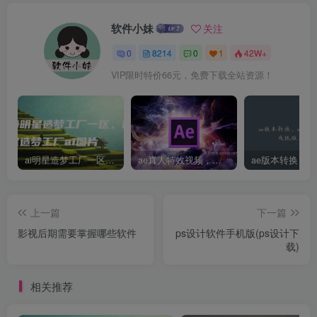
软件小妹
关注
0
8214
0
1
42W+
VIP限时特价66元，免费下载全站资源！
ai明星造梦工厂一区，明星造梦工厂ai图片
ae真人特效视频，大学生第一次做ppt怎么做
上一篇
下一篇
影视后期需要掌握哪些软件
ps设计软件手机版(ps设计下
载)
相关推荐