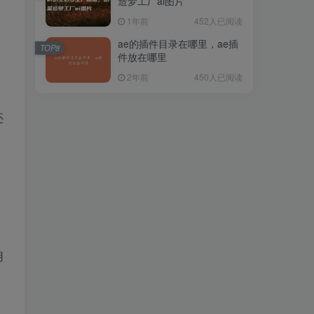
造梦工厂ai图片
1年前
452人已阅读
ae的插件目录在哪里，ae插
TOP8
件放在哪里
2年前
450人已阅读
还
》
用