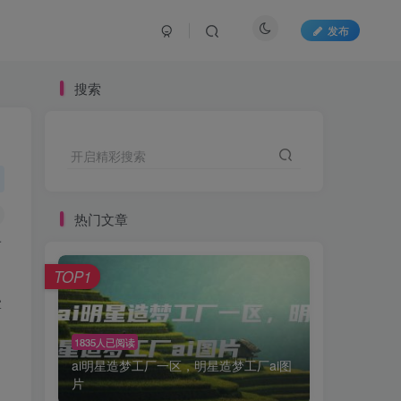
发布
搜索
开启精彩搜索
热门文章
而
的
TOP1
掌
1835人已阅读
ai明星造梦工厂一区，明星造梦工厂ai图
片