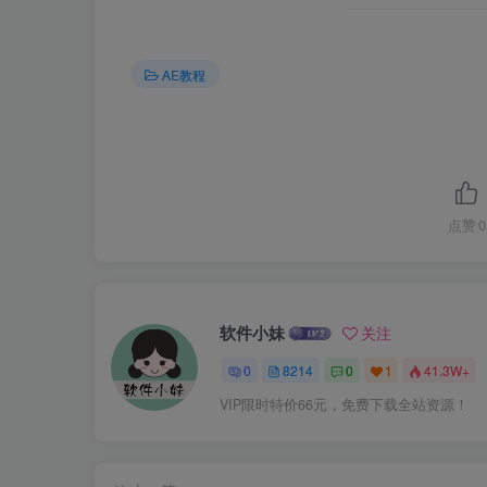
AE教程
点赞
0
软件小妹
关注
0
8214
0
1
41.3W+
VIP限时特价66元，免费下载全站资源！