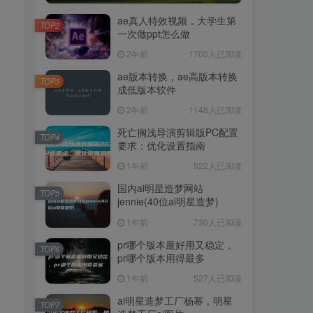
ae真人特效视频，大学生第
TOP2
一次做ppt怎么做
2年前
1700人已阅读
ae版本转换，ae高版本转换
TOP3
成低版本软件
2年前
1148人已阅读
死亡搁浅导演剪辑版PC配置
TOP4
要求：优化设置指南
1年前
922人已阅读
国内ai明星造梦网站
TOP5
jennie(40位ai明星造梦)
1年前
730人已阅读
pr哪个版本最好用又稳定，
TOP6
pr哪个版本用得最多
1年前
527人已阅读
ai明星造梦工厂杨幂，明星
TOP7