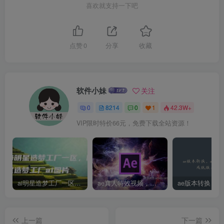
喜欢就支持一下吧
点赞
0
分享
收藏
软件小妹
关注
0
8214
0
1
42.3W+
VIP限时特价66元，免费下载全站资源！
ai明星造梦工厂一区，明星造梦工厂ai图片
ae真人特效视频，大学生第一次做ppt怎么做
上一篇
下一篇