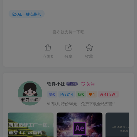
AE一键安装包
喜欢就支持一下吧
点赞
0
分享
收藏
软件小妹
关注
0
8214
0
1
41.9W+
VIP限时特价66元，免费下载全站资源！