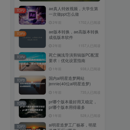
ae真人特效视频，大学生第
TOP2
一次做ppt怎么做
2年前
1702人已阅读
ae版本转换，ae高版本转换
TOP3
成低版本软件
2年前
1157人已阅读
死亡搁浅导演剪辑版PC配置
TOP4
要求：优化设置指南
1年前
938人已阅读
国内ai明星造梦网站
TOP5
jennie(40位ai明星造梦)
1年前
735人已阅读
pr哪个版本最好用又稳定，
TOP6
pr哪个版本用得最多
1年前
528人已阅读
ai明星造梦工厂杨幂，明星
TOP7