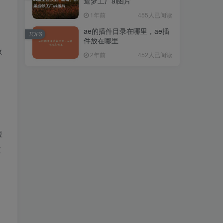
造梦工厂ai图片
1年前
455人已阅读
ae的插件目录在哪里，ae插
TOP8
件放在哪里
技
2年前
452人已阅读
短
文