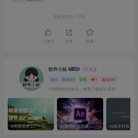
喜欢就支持一下吧
点赞
0
分享
收藏
软件小妹
关注
0
8214
0
1
42W+
VIP限时特价66元，免费下载全站资源！
ai明星造梦工厂一区，明星造梦工厂ai图片
ae真人特效视频，大学生第一次做ppt怎么做