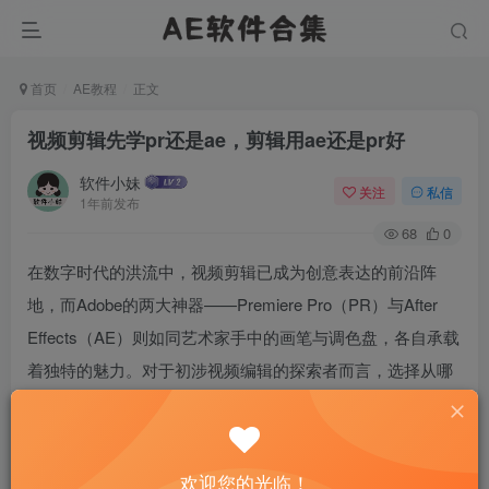
首页
AE教程
正文
视频剪辑先学pr还是ae，剪辑用ae还是pr好
软件小妹
关注
私信
1年前发布
68
0
在数字时代的洪流中，视频剪辑已成为创意表达的前沿阵
地，而Adobe的两大神器——Premiere Pro（PR）与After
Effects（AE）则如同艺术家手中的画笔与调色盘，各自承载
着独特的魅力。对于初涉视频编辑的探索者而言，选择从哪
一款软件入手，仿佛是站在创意之门的抉择点。本文将引领
你穿越这扇门，探索先学PR还是AE的奥秘，以及在剪辑世
界中，如何巧妙运用这两把利器。
欢迎您的光临！