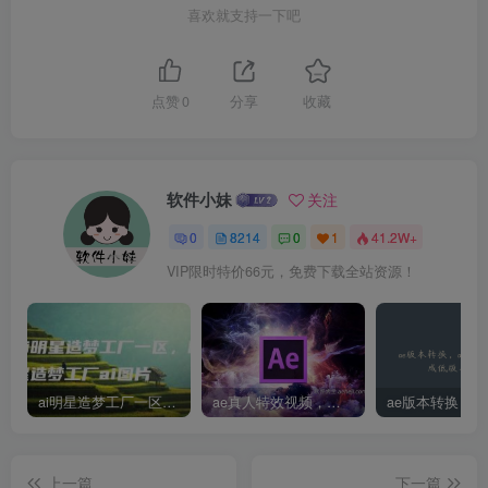
喜欢就支持一下吧
点赞
0
分享
收藏
软件小妹
关注
0
8214
0
1
41.2W+
VIP限时特价66元，免费下载全站资源！
ai明星造梦工厂一区，明星造梦工厂ai图片
ae真人特效视频，大学生第一次做ppt怎么做
上一篇
下一篇