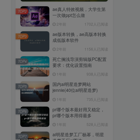
ae真人特效视频，大学生第
TOP2
一次做ppt怎么做
2年前
1702人已阅读
ae版本转换，ae高版本转换
TOP3
成低版本软件
2年前
1156人已阅读
死亡搁浅导演剪辑版PC配置
TOP4
要求：优化设置指南
1年前
938人已阅读
国内ai明星造梦网站
TOP5
jennie(40位ai明星造梦)
1年前
735人已阅读
pr哪个版本最好用又稳定，
TOP6
pr哪个版本用得最多
1年前
528人已阅读
ai明星造梦工厂杨幂，明星
TOP7