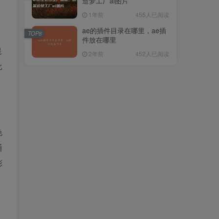
造梦工厂ai图片
1年前
455人已阅读
ae的插件目录在哪里，ae插
TOP8
件放在哪里
混
2年前
452人已阅读
比
色
通
彩