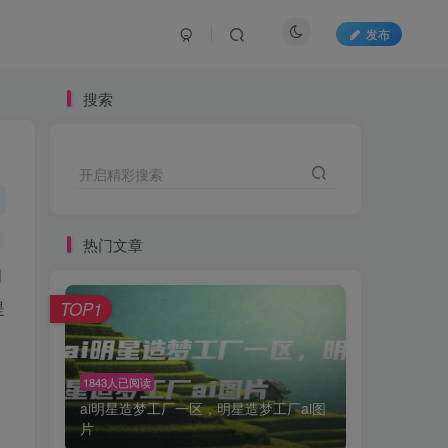
发布
搜索
开启精彩搜索
热门文章
创
提
TOP1
1843人已阅读
ai明星造梦工厂一区，明星造梦工厂ai图
片