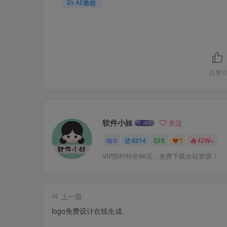
AE教程
点赞
0
软件小妹
关注
0
8214
0
1
42W+
VIP限时特价66元，免费下载全站资源！
上一篇
logo免费设计在线生成