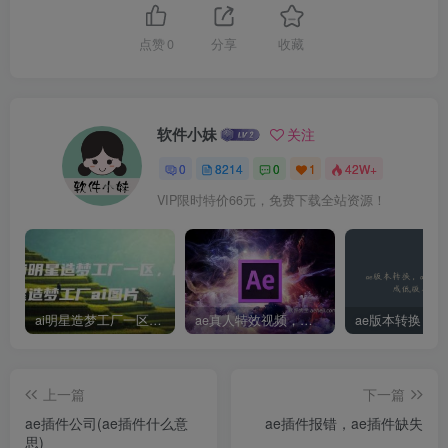
点赞
0
分享
收藏
软件小妹
关注
0
8214
0
1
42W+
VIP限时特价66元，免费下载全站资源！
ai明星造梦工厂一区，明星造梦工厂ai图片
ae真人特效视频，大学生第一次做ppt怎么做
上一篇
下一篇
ae插件公司(ae插件什么意
ae插件报错，ae插件缺失
思)