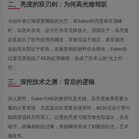
二、亮度的双刃剑：为何高光难驾驭
当创作者们渴望更耀眼的光芒，将Saber的亮度推至顶峰
时，却意外发现，这光芒并非无限放大。原因在于，高亮度
设置超出了软件处理的阈值，导致渲染不稳定，甚至崩溃。
这如同太阳过于炽热，连最坚韧的材料也会熔化，Saber的
过度亮度挑战了AE的处理极限，造成了技术上的“光之灼
伤”。
三、深挖技术之渊：背后的逻辑
深入探究，Saber与AE的兼容性是关键。高亮度效果需要大
量的计算资源，尤其是在处理复杂场景时，AE的渲染引擎可
能因资源耗尽而罢工。过度的亮度可能导致色彩溢出，丢失
细节，就像相机的过曝，美丽瞬间变成了刺眼的白光，艺术
感丧失。