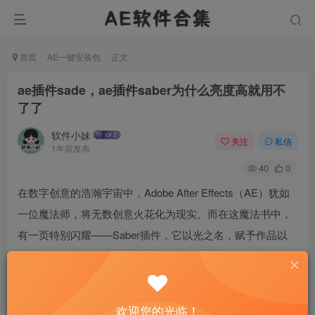
首页
AE一键安装包
正文
ae插件sade，ae插件saber为什么亮度高就用不
了了
软件小妹
关注
私信
1年前发布
40
0
在数字创意的浩瀚宇宙中，Adobe After Effects（AE）犹如
一位魔法师，将无数创意火花化为现实。而在这魔法书中，
有一页特别闪耀——Saber插件，它以光之名，赋予作品以
灵魂的光辉。这光芒并非无边无际，当亮度触及极限，为何
它似乎失去了魔力？让我们一起探索Saber的光明与阴影，
揭开亮度之谜。
欢迎您的光临！