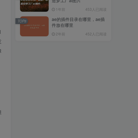
造梦工厂ai图片
1年前
453人已阅读
ae的插件目录在哪里，ae插
TOP8
件放在哪里
如
2年前
452人已阅读
意
障
但