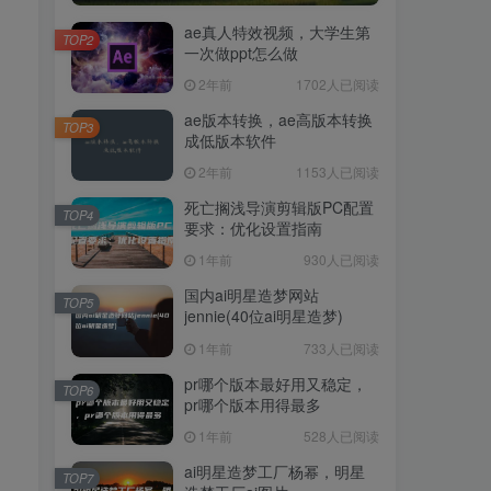
ae真人特效视频，大学生第
TOP2
一次做ppt怎么做
2年前
1702人已阅读
ae版本转换，ae高版本转换
TOP3
成低版本软件
2年前
1153人已阅读
死亡搁浅导演剪辑版PC配置
TOP4
要求：优化设置指南
1年前
930人已阅读
国内ai明星造梦网站
TOP5
jennie(40位ai明星造梦)
1年前
733人已阅读
pr哪个版本最好用又稳定，
TOP6
pr哪个版本用得最多
1年前
528人已阅读
ai明星造梦工厂杨幂，明星
TOP7